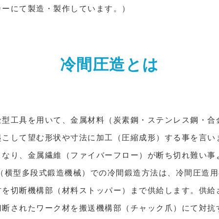
カーにて製造・製作しています。）
冷間圧造とは
金型工具を用いて、金属材料（炭素鋼・ステンレス鋼・合
起こして望む形状や寸法に加工（圧縮成形）する事を言い
くなり、金属繊維（ファイバーフロー）が断ち切れ難い事
ー（横型多段式鍛造機械）での冷間鍛造方法は、冷間圧造
材を切断機構部（材料ストッパー）まで供給します。供給
切断されたワーク材を搬送機構部（チャック爪）にて対抗